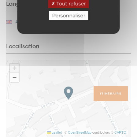
Langues parlées
Tout refuser
Personnaliser
Anglais
Français
Localisation
+
−
ITINÉRAIRE
Leaflet
|
©
OpenStreetMap
contributors ©
CARTO