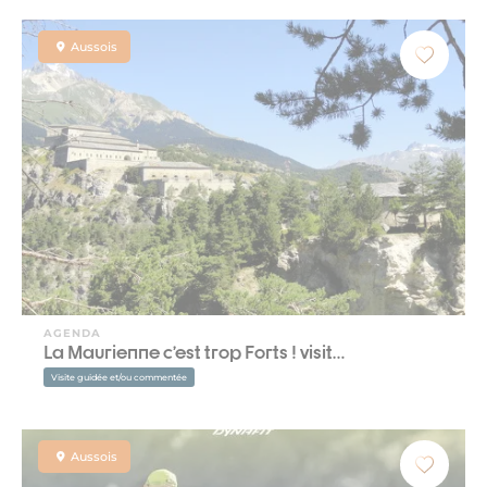
Aussois
AGENDA
La Maurienne c’est trop Forts ! visit…
Visite guidée et/ou commentée
Aussois