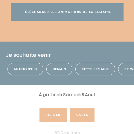
TÉLÉCHARGER LES ANIMATIONS DE LA SEMAINE
Je souhaite venir
AUJOURD'HUI
DEMAIN
CETTE SEMAINE
CE W
À partir du Samedi 8 Août
FILTRER
CARTE
89
Résultats