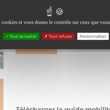
Venir en vacances en train à
Et si vos prochaines vacances en train v
es cookies et vous donne le contrôle sur ceux que vous
À Aussois, oubliez la voiture et laissez plac
nav...
Tout accepter
Tout refuser
Personnaliser
LIRE LA SUITE
Télécharger le guide mobilit