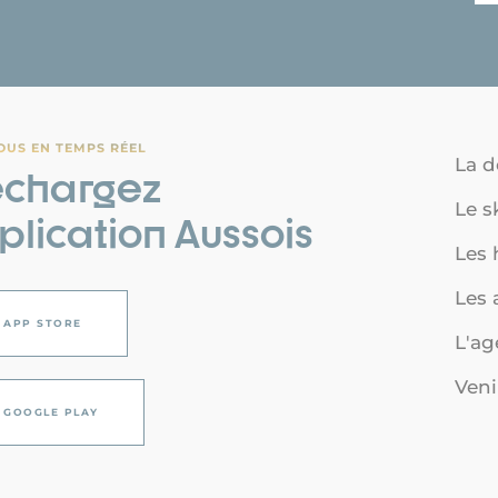
OUS EN TEMPS RÉEL
La d
échargez
Le s
pplication Aussois
Les
Les a
APP STORE
L'a
Veni
GOOGLE PLAY