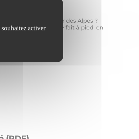
 Aussois
ous emmenaient au cœur des Alpes ?
 souhaitez activer
e à un séjour où tout se fait à pied, en
é (PDF)