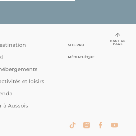
HAUT DE
PAGE
estination
SITE PRO
ki
MÉDIATHÈQUE
 hébergements
ctivités et loisirs
genda
r à Aussois