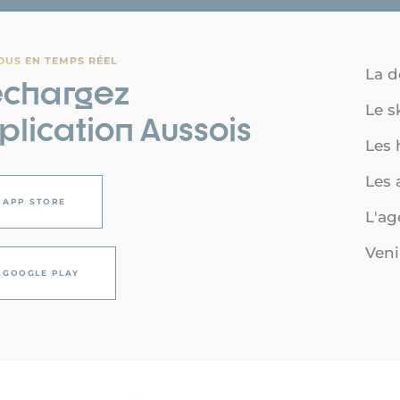
OUS EN TEMPS RÉEL
La d
échargez
Le s
pplication Aussois
Les
Les a
APP STORE
L'a
Veni
GOOGLE PLAY