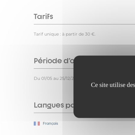
Tarifs
Tarif unique : à partir de 30 €.
Période d'ouverture
Du 01/05 au 25/12/2026 le vendredi de 10h à 12h.
Ce site utilise d
Langues parlées
Français