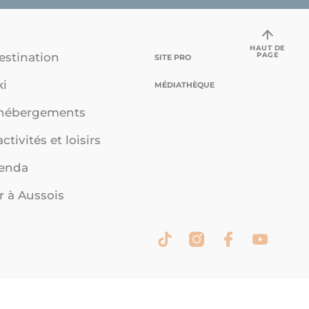
HAUT DE
PAGE
estination
SITE PRO
ki
MÉDIATHÈQUE
 hébergements
ctivités et loisirs
genda
r à Aussois