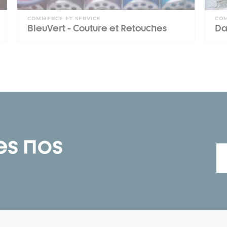
COMMERCE ET SERVICE
COM
BleuVert - Couture et Retouches
Da
es nos