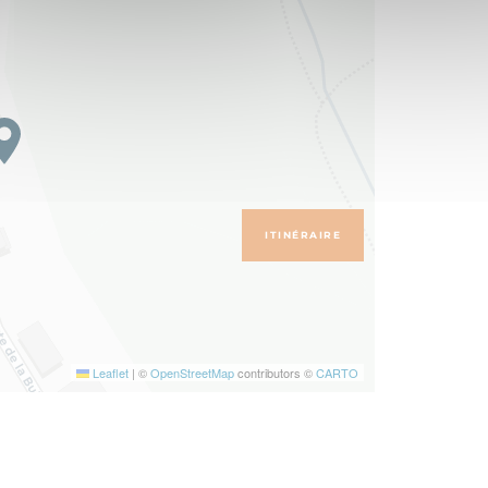
ITINÉRAIRE
Leaflet
|
©
OpenStreetMap
contributors ©
CARTO