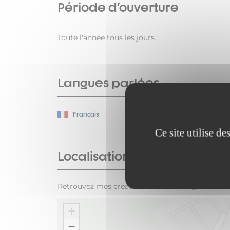
Période d'ouverture
Toute l'année tous les jours.
Langues parlées
Français
Ce site utilise d
Localisation
Retrouvez mes créations dans les magasins: Âme
+
−