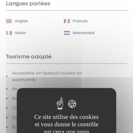
Langues parlées
Anglais
Français
Italien
Néerlandais
Tourisme adapté
Accessible en fauteuil roulant en
autonomie
Place réservée PMR
Revêtement dur
Cheminement de plain-pied
Ce site utilise des cookies
Zone de circulation dégagée
et vous donne le contrôle
Entrée accessible
sur ceux que vous