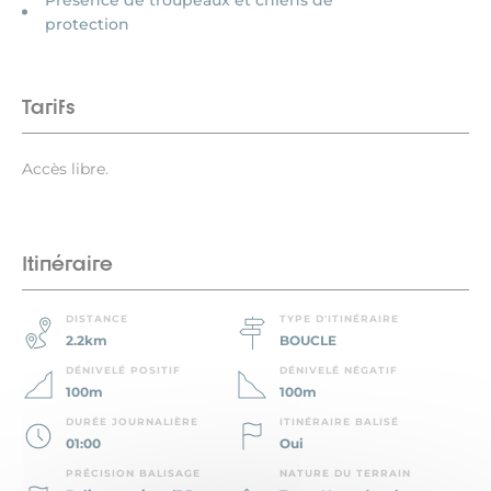
Présence de troupeaux et chiens de
protection
Tarifs
Accès libre.
Itinéraire
DISTANCE
TYPE D'ITINÉRAIRE
2.2km
BOUCLE
DÉNIVELÉ POSITIF
DÉNIVELÉ NÉGATIF
100m
100m
DURÉE JOURNALIÈRE
ITINÉRAIRE BALISÉ
01:00
Oui
PRÉCISION BALISAGE
NATURE DU TERRAIN