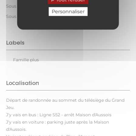
Sous réserve de conditions météo favorables
Personnaliser
Sous réserve de conditions d'enneigement
Labels
Famille plus
Localisation
Départ de randonnée au sommet du télésiège du Grand
Jeu.
J'y vais en bus : Ligne S52 - arrêt Maison d'Aussois
J'y vais en voiture : parking juste après la Maison
d'Aussois.