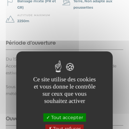
Balisage mixte (PR et
Terre, Non adapté aux
GR)
poussettes
ALTITUDE MAXIMUM
2250m
Période d'ouverture
Du 15/05 au 15/10 tous les jours.
Accessibilité par les remontées mécaniques en période
estivale.
Ce site utilise des cookies
et vous donne le contrôle
Sous réserve de conditions d'enneigement et
sur ceux que vous
météorologiques favorables.
souhaitez activer
Tout accepter
Ouverture complémentaire
Tout refuser