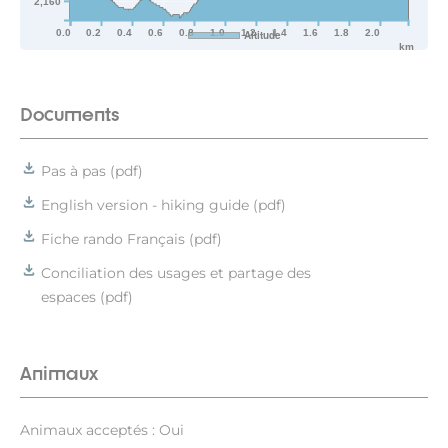
2,160
0.0
0.2
0.4
0.6
0.8
1.0
1.2
1.4
1.6
1.8
2.0
Altitude
km
Documents
Pas à pas (pdf)
English version - hiking guide (pdf)
Fiche rando Français (pdf)
Conciliation des usages et partage des
espaces (pdf)
Animaux
Animaux acceptés : Oui