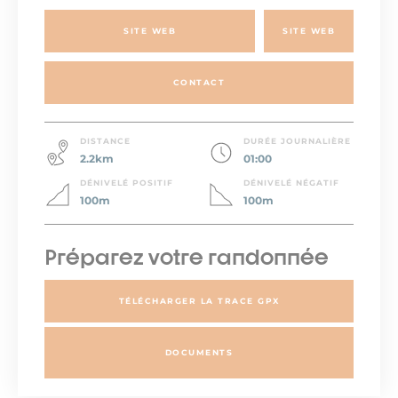
SITE WEB
SITE WEB
CONTACT
DISTANCE
DURÉE JOURNALIÈRE
2.2km
01:00
DÉNIVELÉ POSITIF
DÉNIVELÉ NÉGATIF
100m
100m
Préparez votre randonnée
TÉLÉCHARGER LA TRACE GPX
DOCUMENTS