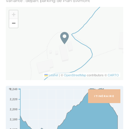
Variante : départ parking de Plan d'Amont
+
−
Leaflet
|
©
OpenStreetMap
contributors ©
CARTO
m
2,240
ITINÉRAIRE
2,220
2,200
2,180