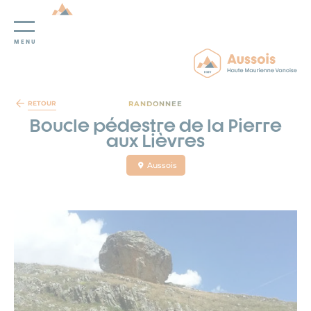
MENU
Panneau de gestion des cookies
RANDONNEE
RETOUR
Boucle pédestre de la Pierre
aux Lièvres
Aussois