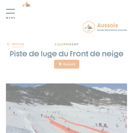
MENU
Panneau de gestion des cookies
EQUIPEMENT
RETOUR
Piste de luge du front de neige
Aussois