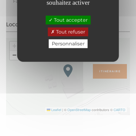
Famille plus
souhaitez activer
Tout accepter
Localisation
Tout refuser
Personnaliser
+
−
ITINÉRAIRE
Leaflet
|
©
OpenStreetMap
contributors ©
CARTO