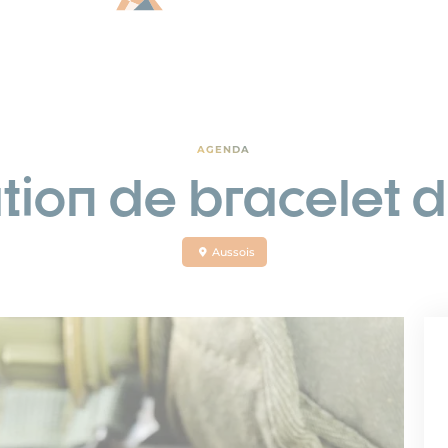
AGENDA
tion de bracelet d
Aussois