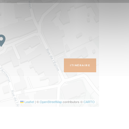
ITINÉRAIRE
Leaflet
|
©
OpenStreetMap
contributors ©
CARTO