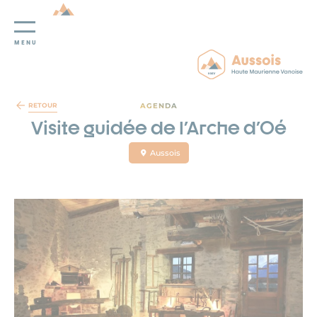
MENU
Panneau de gestion des cookies
AGENDA
RETOUR
Visite guidée de l'Arche d'Oé
Aussois