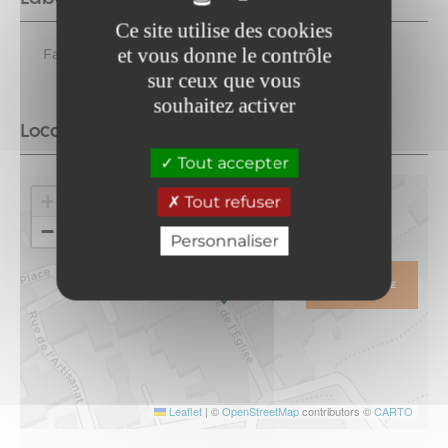
Ce site utilise des cookies
et vous donne le contrôle
Famille plus
sur ceux que vous
souhaitez activer
Localisation
Tout accepter
+
Tout refuser
−
Personnaliser
ITINÉRAIRE
Leaflet
|
©
OpenStreetMap
contributors ©
CARTO