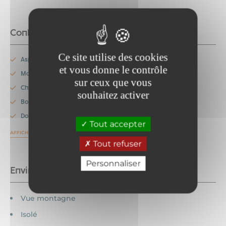
Confort
Ce site utilise des cookies
Aspirateur
Non fumeur
et vous donne le contrôle
Matériel Bébé
Cuisine
sur ceux que vous
Cheminée / Poêle
Lits superposés
souhaitez activer
Bois à disposition
Double vitrage
Douche
Tout accepter
AFFICHER PLUS
Tout refuser
Personnaliser
Environnements
Vue montagne
Isolé