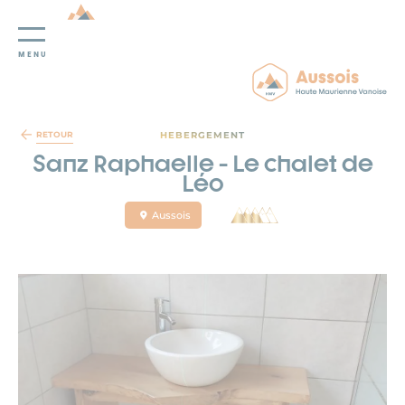
MENU
Panneau de gestion des cookies
HEBERGEMENT
RETOUR
Sanz Raphaelle - Le chalet de
Léo
Aussois