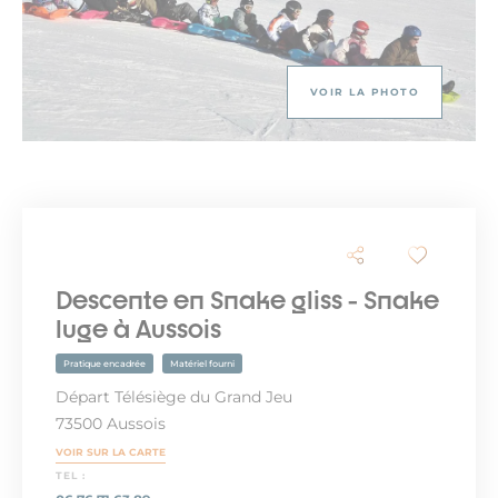
VOIR LA PHOTO
Descente en Snake gliss - Snake
luge à Aussois
Pratique encadrée
Matériel fourni
Départ Télésiège du Grand Jeu
73500 Aussois
VOIR SUR LA CARTE
TEL :