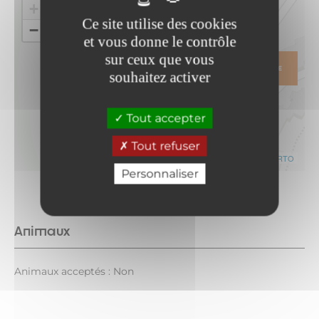
+
Ce site utilise des cookies
−
et vous donne le contrôle
sur ceux que vous
ITINÉRAIRE
souhaitez activer
Tout accepter
Tout refuser
Leaflet
|
©
OpenStreetMap
contributors ©
CARTO
Personnaliser
Animaux
Animaux acceptés : Non