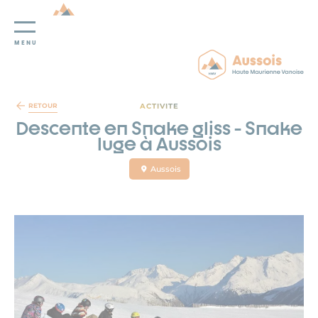
MENU
Panneau de gestion des cookies
ACTIVITE
RETOUR
Descente en Snake gliss - Snake
luge à Aussois
Aussois