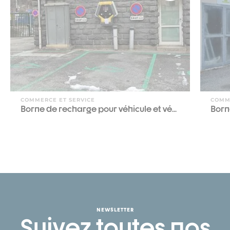
COMMERCE ET SERVICE
COMM
Borne de recharge pour véhicule et vé...
Born
NEWSLETTER
Suivez toutes nos