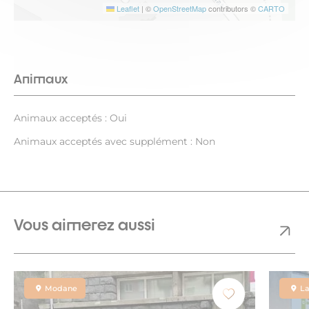
Leaflet
|
©
OpenStreetMap
contributors ©
CARTO
Animaux
Animaux acceptés : Oui
Animaux acceptés avec supplément : Non
Vous aimerez aussi
Modane
L