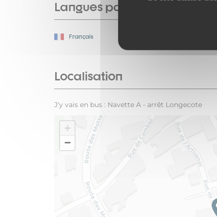
Langues parlées
Français
Localisation
J'y vais en bus : Navette A - arrêt Longecote
+
−