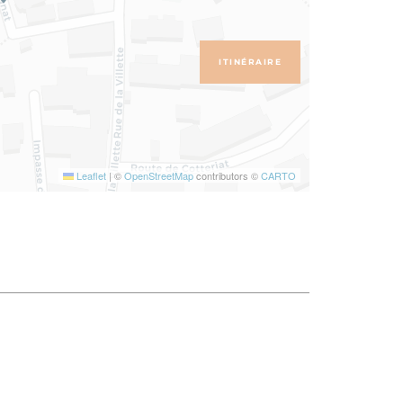
ITINÉRAIRE
Leaflet
|
©
OpenStreetMap
contributors ©
CARTO