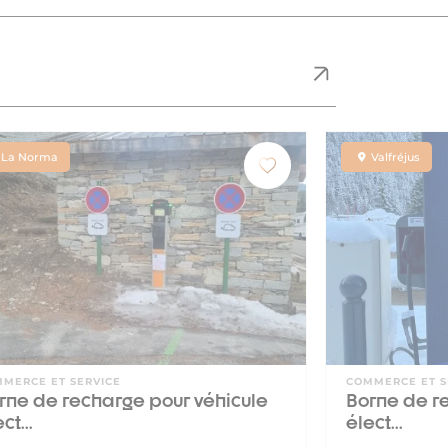
La Norma
Valfréjus
MERCE ET SERVICE
COMMERCE ET S
rne de recharge pour véhicule
Borne de r
ct...
élect...