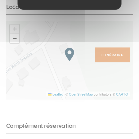
Localisation
+
−
ITINÉRAIRE
Leaflet
|
©
OpenStreetMap
contributors ©
CARTO
Complément réservation