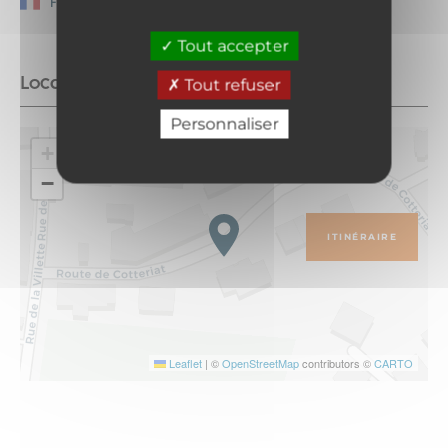
Français
Tout accepter
Localisation
Tout refuser
Personnaliser
+
−
ITINÉRAIRE
Leaflet
|
©
OpenStreetMap
contributors ©
CARTO