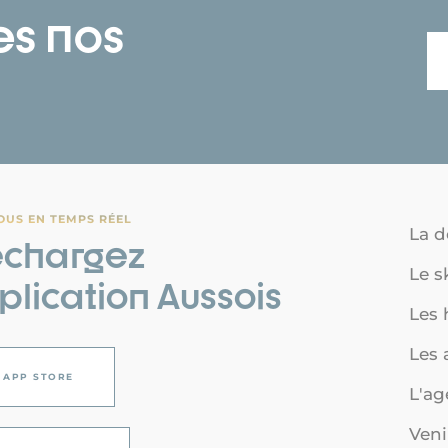
es nos
OUS EN TEMPS RÉEL
La d
échargez
Le s
pplication Aussois
Les
Les a
APP STORE
L'a
Veni