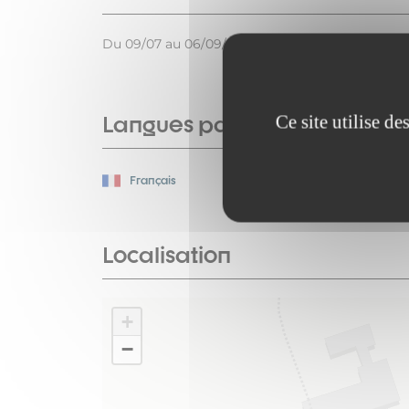
Du 09/07 au 06/09/2026 tous les jours de 10h30 à
Ce site utilise d
Langues parlées
Français
Localisation
+
−