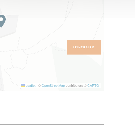
ITINÉRAIRE
Leaflet
|
©
OpenStreetMap
contributors ©
CARTO