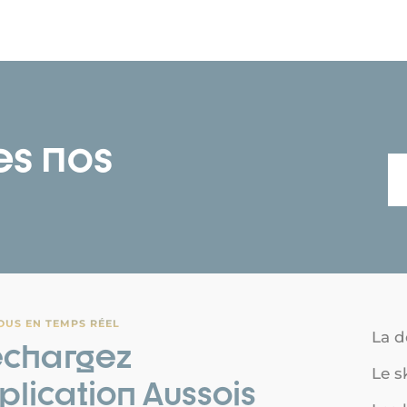
es nos
OUS EN TEMPS RÉEL
La d
échargez
Le s
pplication Aussois