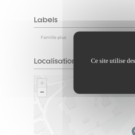
Labels
Famille plus
Localisation
Ce site utilise d
+
−