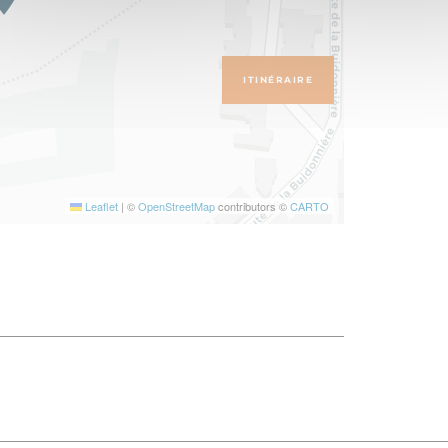
ITINÉRAIRE
Leaflet
|
©
OpenStreetMap
contributors ©
CARTO