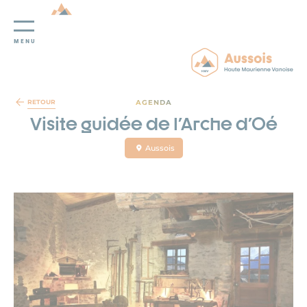
MENU
Panneau de gestion des cookies
AGENDA
RETOUR
Visite guidée de l'Arche d'Oé
Aussois