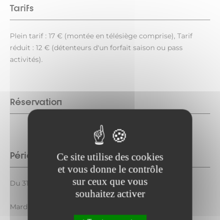
Tarifs
Plein tarif : 17 € (montée en télésiège comprise), Tarif
réduit : 12 € (détenteurs d'un forfait saison ou pass
activités).
Réservation
Période d'ouverture
Ce site utilise des cookies
et vous donne le contrôle
sur ceux que vous
Du 31/07 au 14/08/2026 le vendredi de 9h30 à 11h30.
souhaitez activer
Mardi 18 août 2026 de 9h30 à 11h30.