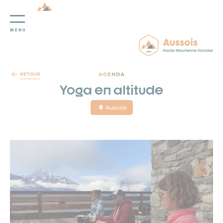
MENU
Panneau de gestion des cookies
AGENDA
RETOUR
Yoga en altitude
Aussois