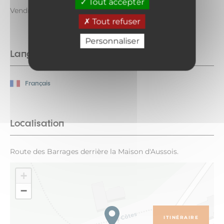
Tout accepter
Vendredi 28 août 2026 de 9h30 à 11h30.
Tout refuser
Personnaliser
Langues parlées
Français
Localisation
Route des Barrages derrière la Maison d'Aussois.
+
−
ITINÉRAIRE