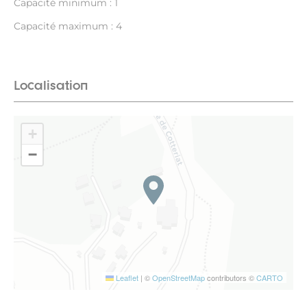
Capacité minimum : 1
Capacité maximum : 4
Localisation
+
−
Leaflet
|
©
OpenStreetMap
contributors ©
CARTO