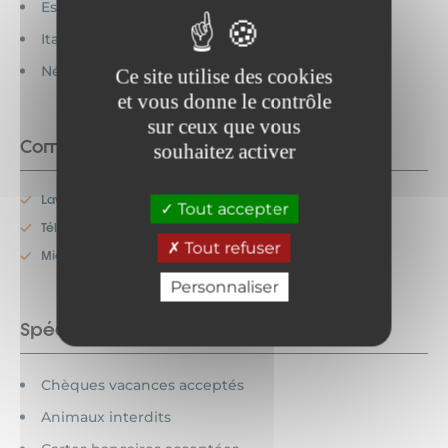
Espagnol parlé
Italien parlé
Néerlandais parlé
Ce site utilise des cookies
et vous donne le contrôle
sur ceux que vous
Commodités
souhaitez activer
Lave-vaisselle
Tout accepter
Télévision
Tout refuser
Micro-onde
Personnaliser
Spécificités
Chèques vacances acceptés
Animaux interdits