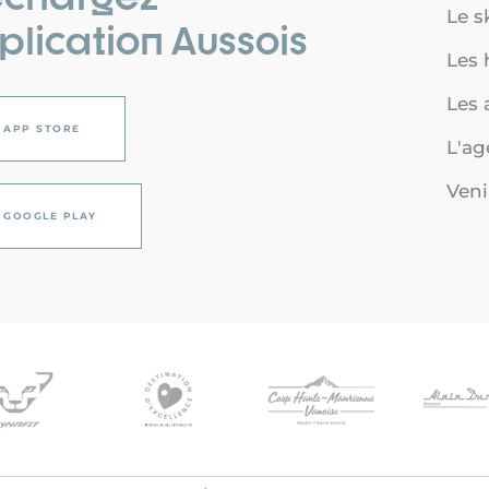
Le s
pplication Aussois
Les
Les a
APP STORE
L'a
Veni
GOOGLE PLAY