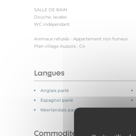
SALLE DE BAIN
Douche, lavabo
WC indépendant
Animaux refusés - Appartement non fumeur
Plan village Aussois : C4
Langues
Anglais parlé
Espagnol parlé
Néerlandais parlé
Commodités