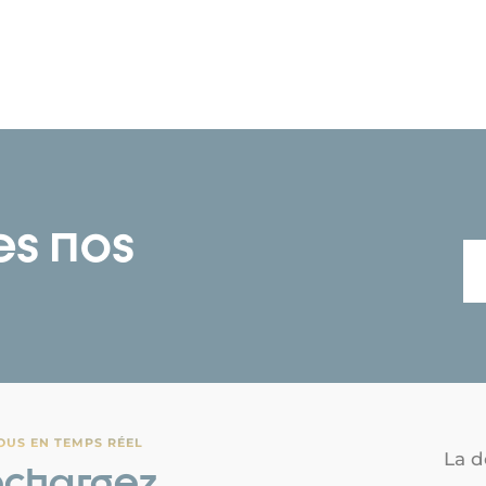
es nos
OUS EN TEMPS RÉEL
La d
échargez