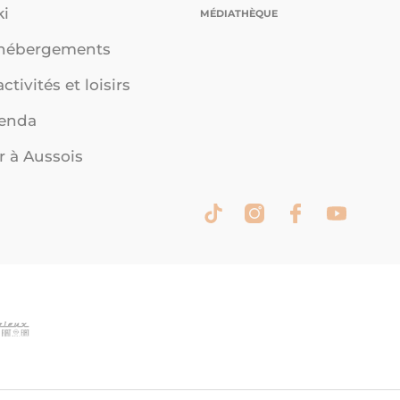
ki
MÉDIATHÈQUE
 hébergements
ctivités et loisirs
genda
r à Aussois