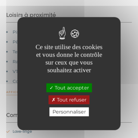
Loisirs à proximité
Piscine couverte
Pêche
Ce site utilise des cookies
Tennis
et vous donne le contrôle
sur ceux que vous
Randonnée
souhaitez activer
VTT
Commerces
Tout accepter
AFFICHER PLUS
Tout refuser
Personnaliser
Commodités
Lave-linge