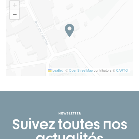
+
−
Leaflet
|
©
OpenStreetMap
contributors ©
CARTO
NEWSLETTER
Suivez toutes nos
actualités