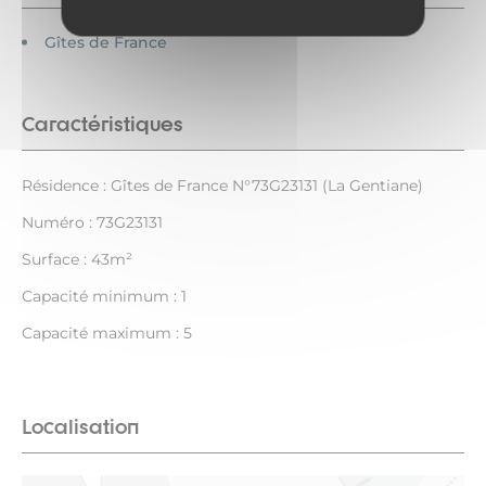
Gîtes de France
Caractéristiques
Résidence : Gîtes de France N°73G23131 (La Gentiane)
Numéro : 73G23131
Surface : 43m²
Capacité minimum : 1
Capacité maximum : 5
Localisation