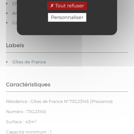
Chèques vacances acceptés
Tout refuser
Animaux interdits
Personnaliser
Cartes bancaires acceptées
Labels
Gîtes de France
Caractéristiques
Résidence : Gîtes de France N°73G23145 (Plaisance)
Numéro : 73G23145
Surface : 43m²
Capacité minimum : 1