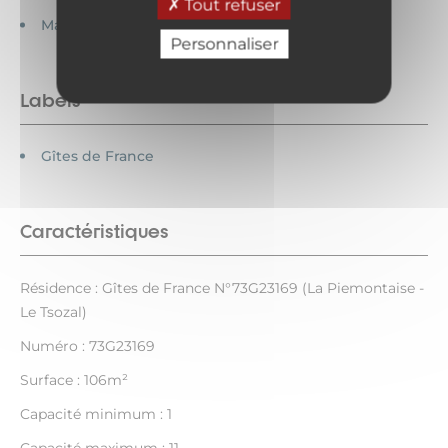
Tout refuser
Maison indépendante
Personnaliser
Labels
Gîtes de France
Caractéristiques
Résidence : Gîtes de France N°73G23169 (La Piemontaise -
Le Tsozal)
Numéro : 73G23169
Surface : 106m²
Capacité minimum : 1