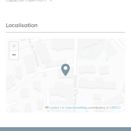
Capacité maximum : 11
Localisation
+
−
Leaflet
|
©
OpenStreetMap
contributors ©
CARTO