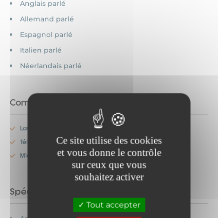
Anglais parlé
Allemand parlé
Espagnol parlé
Italien parlé
Néerlandais parlé
Commodités
Lave-vaisselle
Ce site utilise des cookies
Télévision
et vous donne le contrôle
Micro-onde
sur ceux que vous
souhaitez activer
Spécificités
Tout accepter