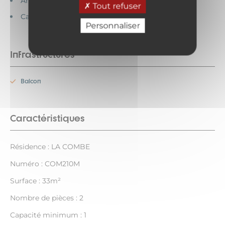
Animaux acceptés
Tout refuser
Cartes bancaires acceptées
Personnaliser
Infrastructures
Balcon
Caractéristiques
Résidence : LA COMBE
Numéro : COM210M
Surface : 33m²
Nombre de pièces : 2
Capacité minimum : 1