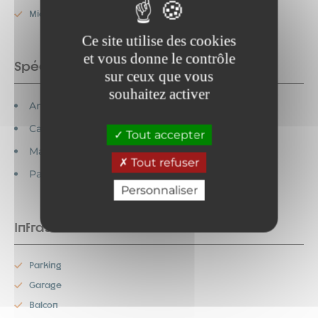
Micro-onde
Ce site utilise des cookies
et vous donne le contrôle
Spécificités
sur ceux que vous
souhaitez activer
Animaux acceptés
Cartes bancaires acceptées
Tout accepter
Maison indépendante
Tout refuser
Pas de moquette
Personnaliser
Infrastructures
Parking
Garage
Balcon