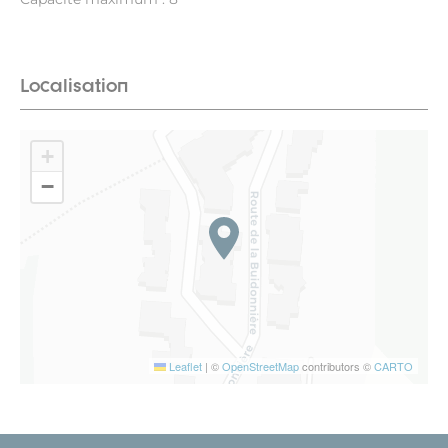
Localisation
+
−
Leaflet
|
©
OpenStreetMap
contributors ©
CARTO