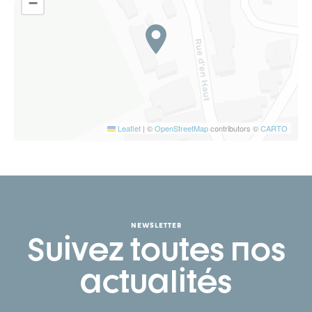
−
Leaflet
|
©
OpenStreetMap
contributors ©
CARTO
NEWSLETTER
Suivez toutes nos
actualités