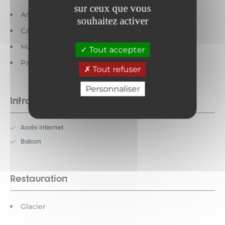
sur ceux que vous
Animaux acceptés
souhaitez activer
Cartes bancaires acceptées
Maison indépendante
Tout accepter
Pas de moquette
Tout refuser
Personnaliser
Infrastructures
Accès internet
Balcon
Restauration
Glacier