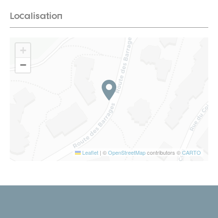
Localisation
+
−
Leaflet
|
©
OpenStreetMap
contributors ©
CARTO