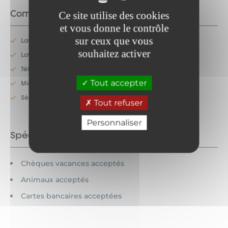
Commodités
Ce site utilise des cookies
et vous donne le contrôle
sur ceux que vous
Lave-linge
souhaitez activer
Lave-vaisselle
Télévision
Tout accepter
Micro-onde
Sèche-linge
Tout refuser
Personnaliser
Spécificités
Chèques vacances acceptés
Animaux acceptés
Cartes bancaires acceptées