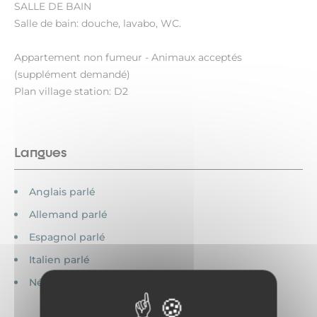
SALLE DE BAIN
Salle de bain: douche, lavabo, WC.
Appartement non fumeur - Animaux acceptés
(supplément demandé)
Plan village station: D2
Langues
Anglais parlé
Allemand parlé
Espagnol parlé
Italien parlé
Néerlandais parlé