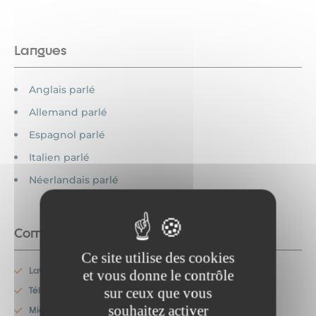
Langues
Anglais parlé
Allemand parlé
Espagnol parlé
Italien parlé
Néerlandais parlé
Commodités
Ce site utilise des cookies
Lave-vaisselle
et vous donne le contrôle
sur ceux que vous
Télévision
souhaitez activer
Micro-onde