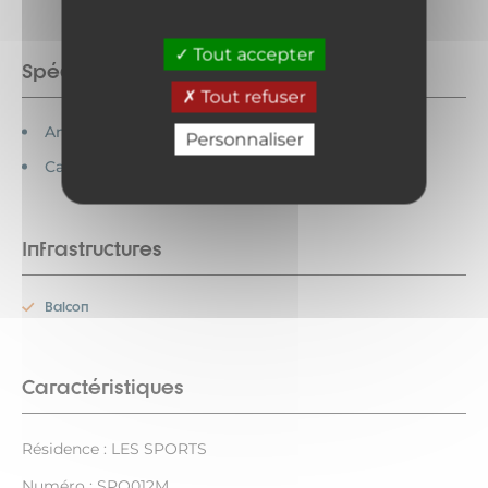
Tout accepter
Spécificités
Tout refuser
Animaux interdits
Personnaliser
Cartes bancaires acceptées
Infrastructures
Balcon
Caractéristiques
Résidence : LES SPORTS
Numéro : SPO012M