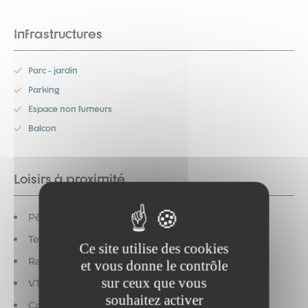
Infrastructures
Parc - jardin
Parking
Espace non fumeurs
Balcon
Loisirs à proximité
Pêche
Tennis
Ce site utilise des cookies
Randonnée
et vous donne le contrôle
sur ceux que vous
VTT
souhaitez activer
Canoë