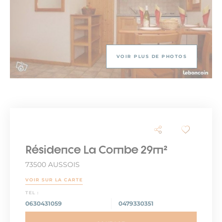
VOIR PLUS DE PHOTOS
Résidence La Combe 29m²
73500 AUSSOIS
VOIR SUR LA CARTE
TEL :
0630431059
0479330351