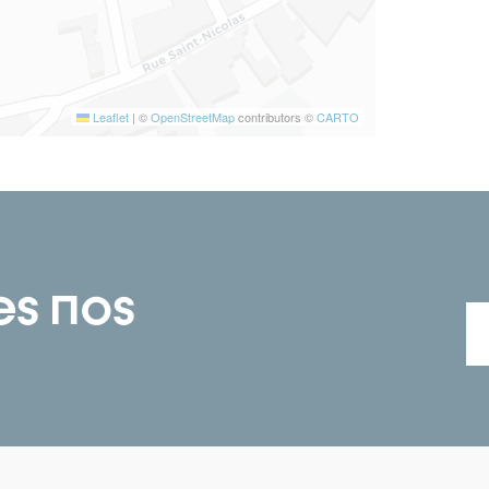
Leaflet
|
©
OpenStreetMap
contributors ©
CARTO
es nos