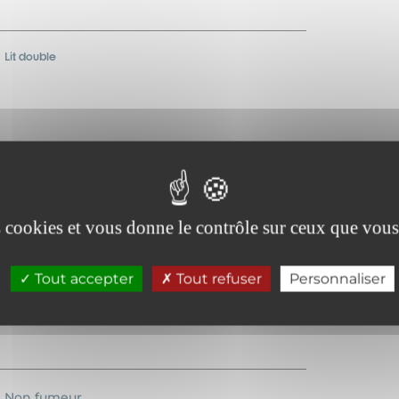
Lit double
Lave-vaisselle
Chauffage
es cookies et vous donne le contrôle sur ceux que vous
Barbecue
Tout accepter
Tout refuser
Personnaliser
Non fumeur