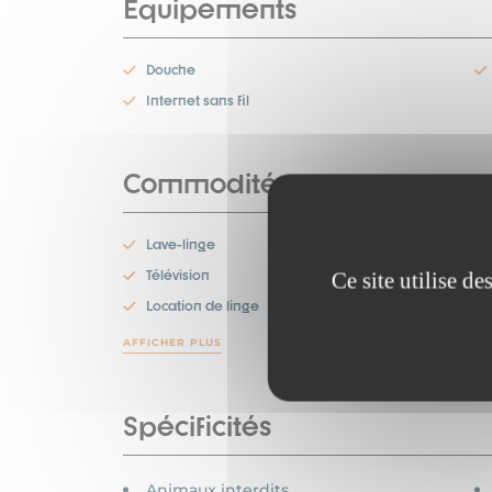
Equipements
Douche
Internet sans fil
Commodités
Lave-linge
Télévision
Ce site utilise d
Location de linge
AFFICHER PLUS
Spécificités
Animaux interdits