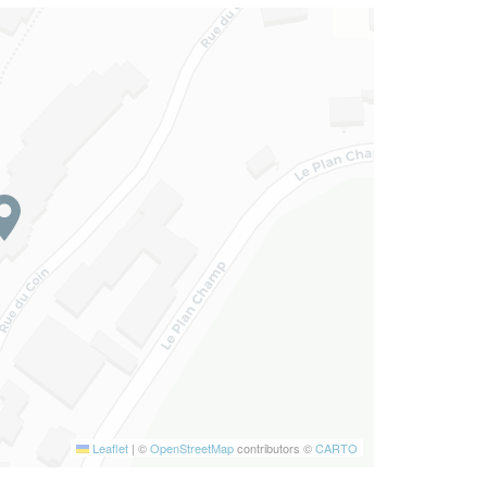
Leaflet
|
©
OpenStreetMap
contributors ©
CARTO