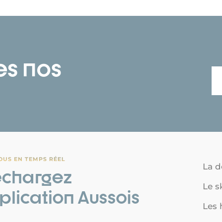
es nos
OUS EN TEMPS RÉEL
La d
échargez
Le s
pplication Aussois
Les